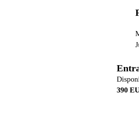
M
J
Entr
Disponi
390 E