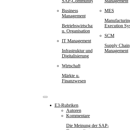
SAP-Community
Management
Business
MES
Management
Manufacturin
Betriebswirtschaft
Execution Sy
u. Organisation
SCM
IT Management
Supply Chain
Infrastruktur und
Management
Digitalisierung
Wirtschaft
Märkte u.
Finanzwesen
E3-Rubriken
Autoren
Kommentare
Die Meinung der SAP-