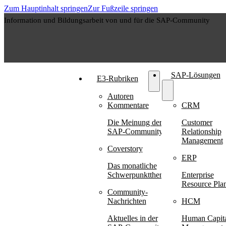
Zum Hauptinhalt springen
Zur Fußzeile springen
Information und Bildungsarbeit von und für die SAP-Community
SAP-Lösungen
E3-Rubriken
Autoren
Kommentare
CRM
Die Meinung der
Customer
SAP-Community
Relationship
Management
Coverstory
ERP
Das monatliche
Schwerpunktthema
Enterprise
Resource Pla
Community-
Nachrichten
HCM
Aktuelles in der
Human Capit