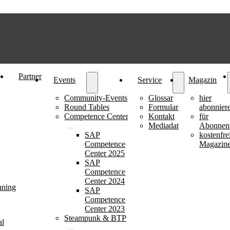
Partner
Events
Service
Magazin
Community-Events
Glossar
hier
Round Tables
Formulare
abonnier
Competence Center
Kontakt
für
Mediadaten
Abonnen
SAP
kostenfre
Competence
Magazin
Center 2025
SAP
Competence
Center 2024
nning
SAP
Competence
Center 2023
Steampunk & BTP
al