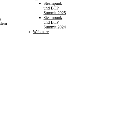
Steampunk
und BTP
Summit 2025
Steampunk
g
und BTP
stem
Summit 2024
Webinare