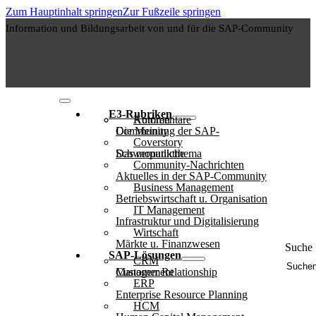
Zum Hauptinhalt springen
Zur Fußzeile springen
Information und Bildungsarbeit von und für die SAP-Community
E3-Rubriken
Autoren
Kommentare
Die Meinung der SAP-Community
Coverstory
Das monatliche Schwerpunktthema
Community-Nachrichten
Aktuelles in der SAP-Community
Business Management
Betriebswirtschaft u. Organisation
IT Management
Infrastruktur und Digitalisierung
Wirtschaft
Märkte u. Finanzwesen
Suche 
SAP-Lösungen
CRM
Customer Relationship Management
ERP
Enterprise Resource Planning
HCM