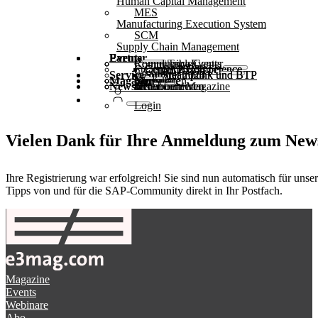
Human Capital Management
MES
Manufacturing Execution System
SCM
Supply Chain Management
Partner
Events
Community-Events
Round Tables
Competence Center
Steampunk & BTP
SAP Competence Center 2025
SAP Competence Center 2024
SAP Competence Center 2023
Service
Webinare
Steampunk und BTP Summit 2025
Steampunk und BTP Summit 2024
Magazin
Glossar
Formulare
Kontakt
Mediadaten
Newsletter
hier abonnieren
für Abonnenten
kostenfreie Magazine
Login
Vielen Dank für Ihre Anmeldung zum News
Ihre Registrierung war erfolgreich! Sie sind nun automatisch für un
Tipps von und für die SAP-Community direkt in Ihr Postfach.
Magazine
Events
Webinare
Abo