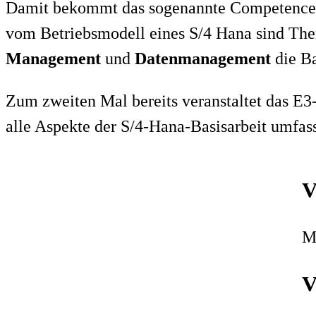
das Zünglein an der Waage bei Integrationserfolg und Digitalisierungs
Beitrag lesen
iPaaS: Mehr Kür, weniger Pflicht!
26. März 2020
„Integration Platform as a Service“ ist die Integration von Anwe
entwickelt, gesteuert und betrieben werden, ohne den Aufwand einer I
Beitrag lesen
API-Management als Trendsetter
26. März 2020
Bei Digitalisierungsprojekten spielen Vernetzung, Integration so
Einsatz. Manche Unternehmen gehen sogar so weit, alle ihre Schnittst
Beitrag lesen