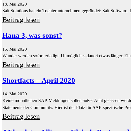
15. Mai 2020
Wunder werden sofort erledigt, Unmögliches dauert etwas länger. Ein
Beitrag lesen
Shortfacts – April 2020
14. Mai 2020
Keine monatlichen SAP-Meldungen sollen außer Acht gelassen werden
Statements der Community. Hier ist der Platz für SAP-spezifische Pre
Beitrag lesen
ACloudster-Allianz – Globale Partnersc
14. Mai 2020
ACloudster gibt bekannt, dass sich neun SAP-Goldpartner zu einer Al
globalen Einführung von SAP Business ByDesign zu reduzieren. Die n
den gleichen Qualitätsstandards, lokalen Sprachen und natürlich…