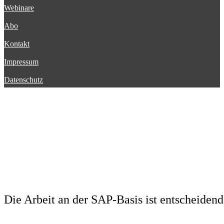
8. April 2020
Big Data, Internet der Dinge, maschinelles Lernen und robotergestütz
mehr mit diesen Themen und damit auch mit den Fragen rund um die D
Beitrag lesen
Business Integration Suite
26. März 2020
Die digitale Transformation braucht ein Fundament für Anwendungen
und Techniken könnte beliebig fortgesetzt werden, aber immer wird d
Plattform – entweder On-premises oder in der Cloud. Seeburger…
Beitrag lesen
Business Integration Suite: Der Zeit vor
26. März 2020
Unternehmen, die digitale Transformationsprojekte in die Tat umsetz