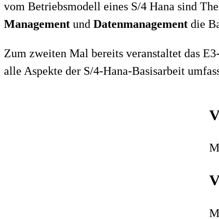
vom Betriebsmodell eines S/4 Hana sind T
Management
und
Datenmanagement
die Ba
Zum zweiten Mal bereits veranstaltet das E
alle Aspekte der S/4-Hana-Basisarbeit umfas
V
M
V
M