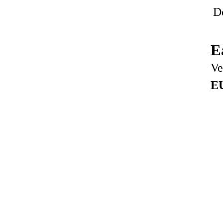
D
E
Ve
E