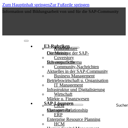
Zum Hauptinhalt springen
Zur Fußzeile springen
Information und Bildungsarbeit von und für die SAP-Community
E3-Rubriken
Autoren
Kommentare
Die Meinung der SAP-Community
Coverstory
Das monatliche Schwerpunktthema
Community-Nachrichten
Aktuelles in der SAP-Community
Business Management
Betriebswirtschaft u. Organisation
IT Management
Infrastruktur und Digitalisierung
Wirtschaft
Märkte u. Finanzwesen
Suche
SAP-Lösungen
CRM
..
Customer Relationship Management
ERP
Enterprise Resource Planning
HCM