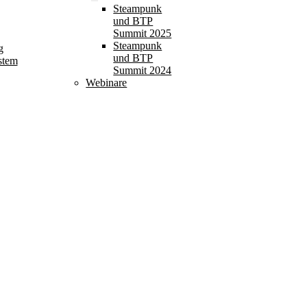
Steampunk
und BTP
Summit 2025
Steampunk
g
und BTP
stem
Summit 2024
Webinare