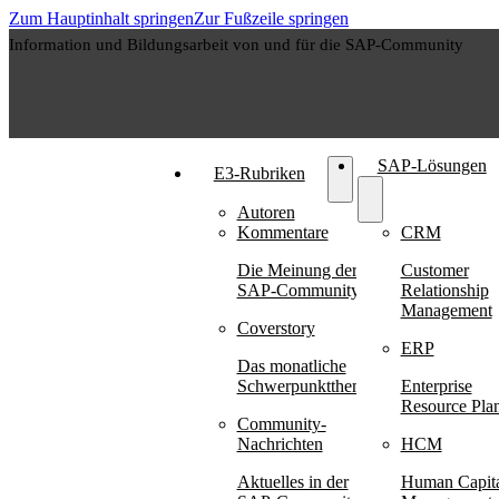
Zum Hauptinhalt springen
Zur Fußzeile springen
Information und Bildungsarbeit von und für die SAP-Community
SAP-Lösungen
E3-Rubriken
Autoren
Kommentare
CRM
Die Meinung der
Customer
SAP-Community
Relationship
Management
Coverstory
ERP
Das monatliche
Schwerpunktthema
Enterprise
Resource Pla
Community-
Nachrichten
HCM
Aktuelles in der
Human Capit