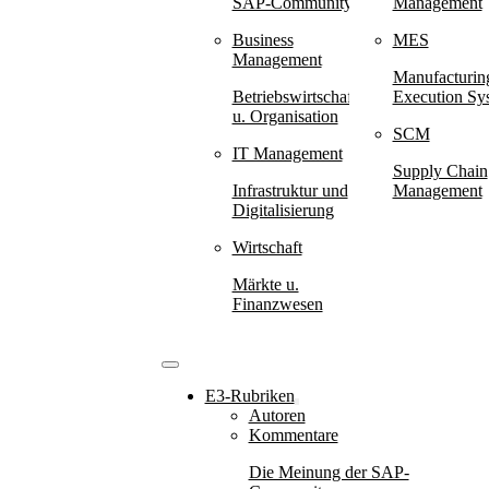
SAP-Community
Management
Business
MES
Management
Manufacturin
Betriebswirtschaft
Execution Sy
u. Organisation
SCM
IT Management
Supply Chain
Infrastruktur und
Management
Digitalisierung
Wirtschaft
Märkte u.
Finanzwesen
E3-Rubriken
Autoren
Kommentare
Die Meinung der SAP-