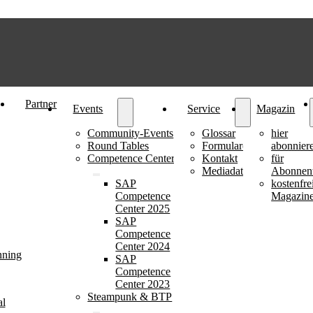
Partner
Events
Service
Magazin
Community-Events
Glossar
hier
Round Tables
Formulare
abonnier
Competence Center
Kontakt
für
Mediadaten
Abonnen
SAP
kostenfre
Competence
Magazin
Center 2025
SAP
Competence
Center 2024
nning
SAP
Competence
Center 2023
Steampunk & BTP
al