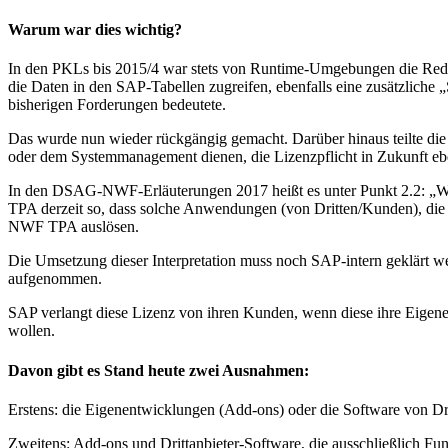
Warum war dies wichtig?
In den PKLs bis 2015/4 war stets von Runtime-Umgebungen die Rede.
die Daten in den SAP-Tabellen zugreifen, ebenfalls eine zusätzliche
bisherigen Forderungen bedeutete.
Das wurde nun wieder rückgängig gemacht. Darüber hinaus teilte di
oder dem Systemmanagement dienen, die Lizenzpflicht in Zukunft eben
In den DSAG-NWF-Erläuterungen 2017 heißt es unter Punkt 2.2: „Wei
TPA derzeit so, dass solche Anwendungen (von Dritten/Kunden), die
NWF TPA auslösen.
Die Umsetzung dieser Interpretation muss noch SAP-intern geklärt we
aufgenommen.
SAP verlangt diese Lizenz von ihren Kunden, wenn diese ihre Eigen
wollen.
Davon gibt es Stand heute zwei Ausnahmen:
Erstens: die Eigenentwicklungen (Add-ons) oder die Software von Dri
Zweitens: Add-ons und Drittanbieter-Software, die ausschließlich Fu