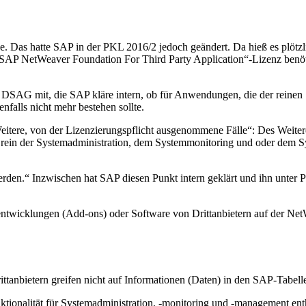
 Das hatte SAP in der PKL 2016/2 jedoch geändert. Da hieß es plötzl
 „SAP NetWeaver Foundation For Third Party Application“-Lizenz benöt
e DSAG mit, die SAP kläre intern, ob für Anwendungen, die der reine
falls nicht mehr bestehen sollte.
tere, von der Lizenzierungspflicht ausgenommene Fälle“: Des Weitere
 rein der Systemadministration, dem Systemmonitoring und oder dem S
rden.“ Inzwischen hat SAP diesen Punkt intern geklärt und ihn unter P
entwicklungen (Add-ons) oder Software von Drittanbietern auf der N
ttanbietern greifen nicht auf Informationen (Daten) in den SAP-Tabell
nktionalität für Systemadministration, -monitoring und -management en