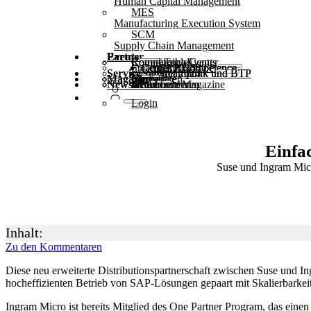
Human Capital Management
MES
Manufacturing Execution System
SCM
Supply Chain Management
Partner
Events
Community-Events
Round Tables
Competence Center
Steampunk & BTP
SAP Competence Center 2025
SAP Competence Center 2024
SAP Competence Center 2023
Service
Webinare
Steampunk und BTP Summit 2025
Steampunk und BTP Summit 2024
Magazin
Glossar
Formulare
Kontakt
Mediadaten
Newsletter
hier abonnieren
für Abonnenten
kostenfreie Magazine
Login
Einfa
Suse und Ingram Micr
Inhalt:
Zu den Kommentaren
Diese neu erweiterte Distributionspartnerschaft zwischen Suse und 
hocheffizienten Betrieb von SAP-Lösungen gepaart mit Skalierbarke
In­gram Micro ist bereits Mitglied des One Partner Program, das eine