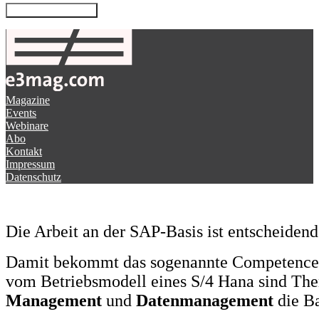
Magazine
Events
Webinare
Abo
Kontakt
Impressum
Datenschutz
Die Arbeit an der SAP-Basis ist entscheidend
Damit bekommt das sogenannte Competence 
vom Betriebsmodell eines S/4 Hana sind T
Management
und
Datenmanagement
die Ba