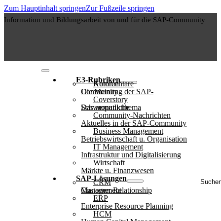
Zum Hauptinhalt springen
Zur Fußzeile springen
Information und Bildungsarbeit von und für die SAP-Community
E3-Rubriken
Autoren
Kommentare
Die Meinung der SAP-Community
Coverstory
Das monatliche Schwerpunktthema
Community-Nachrichten
Aktuelles in der SAP-Community
Business Management
Betriebswirtschaft u. Organisation
IT Management
Infrastruktur und Digitalisierung
Wirtschaft
Märkte u. Finanzwesen
Suche
SAP-Lösungen
CRM
..
Customer Relationship Management
ERP
Enterprise Resource Planning
HCM