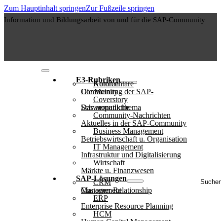
Zum Hauptinhalt springen
Zur Fußzeile springen
Information und Bildungsarbeit von und für die SAP-Community
E3-Rubriken
Autoren
Kommentare
Die Meinung der SAP-Community
Coverstory
Das monatliche Schwerpunktthema
Community-Nachrichten
Aktuelles in der SAP-Community
Business Management
Betriebswirtschaft u. Organisation
IT Management
Infrastruktur und Digitalisierung
Wirtschaft
Märkte u. Finanzwesen
Suche
SAP-Lösungen
CRM
..
Customer Relationship Management
ERP
Enterprise Resource Planning
HCM