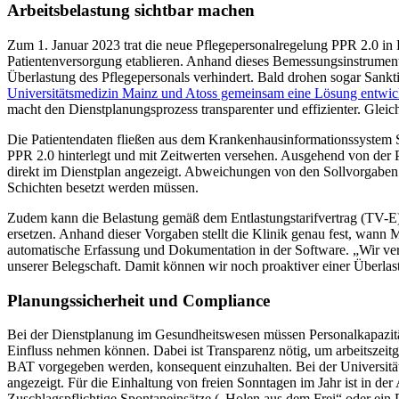
Arbeitsbelastung sichtbar machen
Zum 1. Januar 2023 trat die neue Pflegepersonalregelung PPR 2.0 in K
Patientenversorgung etablieren. Anhand dieses Bemessungsinstrument
Überlastung des Pflegepersonals verhindert. Bald drohen sogar Sankt
Universitätsmedizin Mainz und Atoss gemeinsam eine Lösung entwicke
macht den Dienstplanungsprozess transparenter und effizienter. Gleic
Die Patientendaten fließen aus dem Krankenhausinformationssystem 
PPR 2.0 hinterlegt und mit Zeitwerten versehen. Ausgehend von der 
direkt im Dienstplan angezeigt. Abweichungen von den Sollvorgaben 
Schichten besetzt werden müssen.
Zudem kann die Belastung gemäß dem Entlastungstarifvertrag (TV-E) 
ersetzen. Anhand dieser Vorgaben stellt die Klinik genau fest, wann Mi
automatische Erfassung und Dokumentation in der Software. „Wir verk
unserer Belegschaft. Damit können wir noch proaktiver einer Überlas
Planungssicherheit und Compliance
Bei der Dienstplanung im Gesundheitswesen müssen Personalkapazität
Einfluss nehmen können. Dabei ist Transparenz nötig, um arbeitszei
BAT vorgegeben werden, konsequent einzuhalten. Bei der Universitäts
angezeigt. Für die Einhaltung von freien Sonntagen im Jahr ist in der 
Zuschlagspflichtige Spontaneinsätze („Holen aus dem Frei“ oder ein D