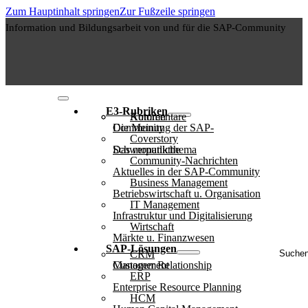
Zum Hauptinhalt springen
Zur Fußzeile springen
Information und Bildungsarbeit von und für die SAP-Community
E3-Rubriken
Autoren
Kommentare
Die Meinung der SAP-Community
Coverstory
Das monatliche Schwerpunktthema
Community-Nachrichten
Aktuelles in der SAP-Community
Business Management
Betriebswirtschaft u. Organisation
IT Management
Infrastruktur und Digitalisierung
Wirtschaft
Märkte u. Finanzwesen
Suche
SAP-Lösungen
CRM
..
Customer Relationship Management
ERP
Enterprise Resource Planning
HCM