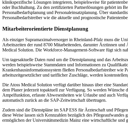
klinikspezifische Lösungen integrieren, beispielsweise für patienten
oder Buchhaltung. Zu den zertifizierten Partnerlösungen gehört im B
Personalbedarfsplanung und Personaleinsatzplanung. Über standardisi
Personalbedarfstreiber wie die aktuelle und prognostische Patientenb
Mitarbeiterorientierte Dienstplanung
Als einziger Supramaximalversorger in Rheinland-Pfalz muss die Uni
Arbeitszeiten der rund 8700 Mitarbeitenden, darunter Ärztinnen und Ä
Medical Solution. Die Workforce-Management-Software fügt sich naht
Um tagesaktuelle Daten rund um die Dienstplanung und das Arbeitsz
werden beispielsweise Stammdaten und Informationen zu Qualifikati
Krankenhausinformationssystem fließen Personalbedarfstreiber wie Pa
arbeitszeitgesetzlicher und tariflicher Zuschläge, werden kostenstel
Die Atoss Medical Solution verfügt darüber hinaus über eine Standard
dem Planer jederzeit topaktuell zur Verfügung. So werden Wünsche de
Ampelfunktion, erfasste Abwesenheiten wie Urlaube und auch Verfügb
automatisch zurück an die SAP-Zeitwirtschaft übertragen.
Zudem sind die Dienstpläne im SAP ESS für Ärzteschaft und Pflegende
diese Weise lassen sich Kennzahlen bezüglich des Pflegeaufwandes ge
ermöglichen der Universitätsmedizin Mainz eine wirtschaftliche und g