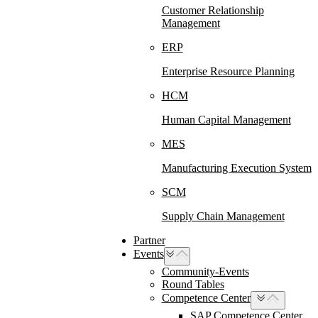
Customer Relationship
Management
ERP
Enterprise Resource Planning
HCM
Human Capital Management
MES
Manufacturing Execution System
SCM
Supply Chain Management
Partner
Events
Community-Events
Round Tables
Competence Center
SAP Competence Center