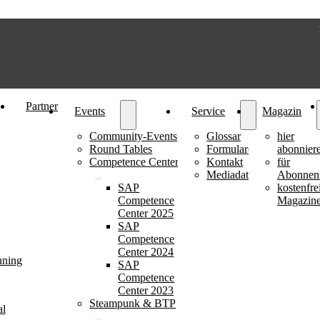
Partner
Events
Service
Magazin
Community-Events
Glossar
hier
Round Tables
Formulare
abonnier
Competence Center
Kontakt
für
Mediadaten
Abonnen
SAP
kostenfre
Competence
Magazin
Center 2025
SAP
Competence
Center 2024
nning
SAP
Competence
Center 2023
Steampunk & BTP
al