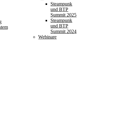
Steampunk
und BTP
Summit 2025
Steampunk
g
und BTP
stem
Summit 2024
Webinare