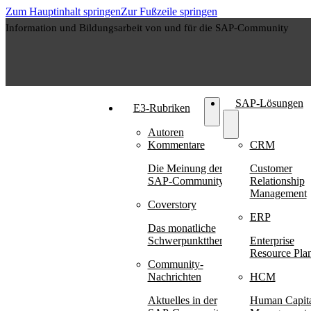
Zum Hauptinhalt springen
Zur Fußzeile springen
Information und Bildungsarbeit von und für die SAP-Community
SAP-Lösungen
E3-Rubriken
Autoren
Kommentare
CRM
Die Meinung der
Customer
SAP-Community
Relationship
Management
Coverstory
ERP
Das monatliche
Schwerpunktthema
Enterprise
Resource Pla
Community-
Nachrichten
HCM
Aktuelles in der
Human Capit