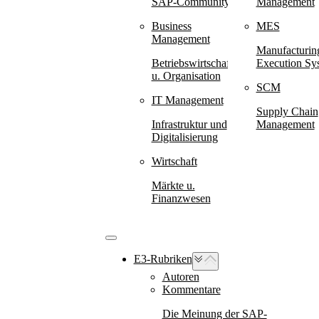
SAP-Community
Management
Business
MES
Management
Manufacturin
Betriebswirtschaft
Execution Sy
u. Organisation
SCM
IT Management
Supply Chain
Infrastruktur und
Management
Digitalisierung
Wirtschaft
Märkte u.
Finanzwesen
E3-Rubriken
Autoren
Kommentare
Die Meinung der SAP-