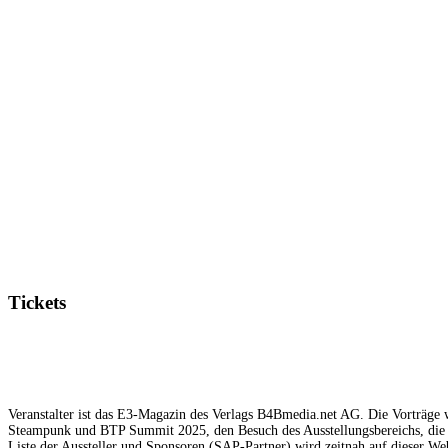
Tickets
Veranstalter ist das E3-Magazin des Verlags B4Bmedia.net AG. Die Vorträge w
Steampunk und BTP Summit 2025, den Besuch des Ausstellungsbereichs, die 
Liste der Aussteller und Sponsoren (SAP-Partner) wird zeitnah auf dieser Web