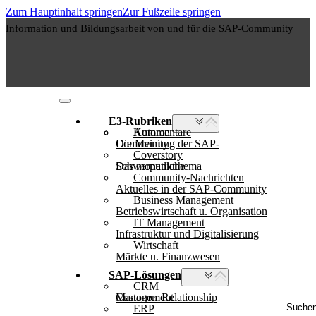
Zum Hauptinhalt springen
Zur Fußzeile springen
Information und Bildungsarbeit von und für die SAP-Community
E3-Rubriken
Autoren
Kommentare
Die Meinung der SAP-Community
Coverstory
Das monatliche Schwerpunktthema
Community-Nachrichten
Aktuelles in der SAP-Community
Business Management
Betriebswirtschaft u. Organisation
IT Management
Infrastruktur und Digitalisierung
Wirtschaft
Märkte u. Finanzwesen
SAP-Lösungen
CRM
Customer Relationship Management
Suche
ERP
..