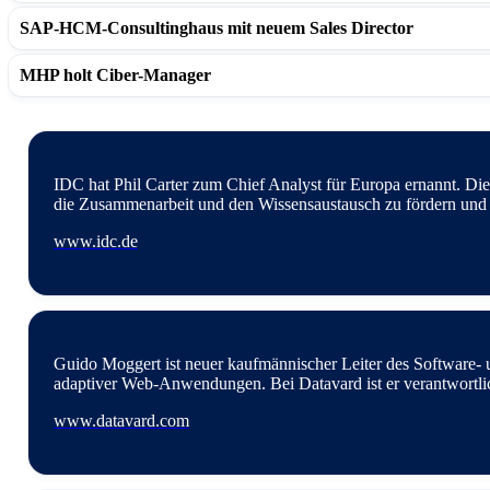
SAP-HCM-Consultinghaus mit neuem Sales Director
MHP holt Ciber-Manager
Frank Schoutissen wird Geschäftsführer/Chief Operating Offic
Schoutissen, der für Internationalisierung, Channel Management
er Senior Vice President Channel beim globalen E-Commerce-Lö
IDC hat Phil Carter zum Chief Analyst für Europa ernannt. D
Bei Hybris leitete Frank Schoutissen alle channelbezogenen Akt
die Zusammenarbeit und den Wissensaustausch zu fördern und
www.intense.de
Hybris. Vor Hybris besetzte Schoutissen wichtige Positionen i
www.idc.de
www.webtrekk.com
„Der Wille, nicht von neuen Technologien getrieben zu sein, s
„Ich freue mich darauf, die Potenziale der Libelle-Softwareprodu
Mit der Kombination dieser beiden Bereiche im Umfeld der Aut
www.roc-group.de
www.mhp.com
Basisbetrieb kann Libelle Kunden nachhaltig unterstützen.
Guido Moggert ist neuer kaufmännischer Leiter des Software-
Ich sehe insbesondere durch den effektiven Einsatz der unterschi
adaptiver Web-Anwendungen. Bei Datavard ist er verantwortlic
mittelständischem Softwarehaus erfolgreich am Markt zu platzie
www.datavard.com