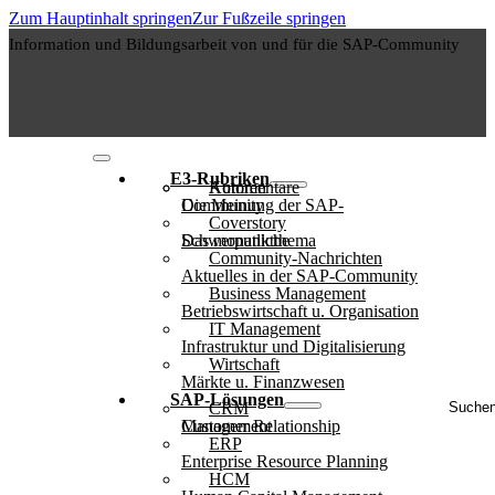
Zum Hauptinhalt springen
Zur Fußzeile springen
Information und Bildungsarbeit von und für die SAP-Community
E3-Rubriken
Autoren
Kommentare
Die Meinung der SAP-Community
Coverstory
Das monatliche Schwerpunktthema
Community-Nachrichten
Aktuelles in der SAP-Community
Business Management
Betriebswirtschaft u. Organisation
IT Management
Infrastruktur und Digitalisierung
Wirtschaft
Märkte u. Finanzwesen
Suche
SAP-Lösungen
CRM
..
Customer Relationship Management
ERP
Enterprise Resource Planning
HCM