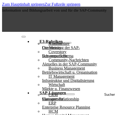
Zum Hauptinhalt springen
Zur Fußzeile springen
Information und Bildungsarbeit von und für die SAP-Community
E3-Rubriken
Autoren
Kommentare
Die Meinung der SAP-Community
Coverstory
Das monatliche Schwerpunktthema
Community-Nachrichten
Aktuelles in der SAP-Community
Business Management
Betriebswirtschaft u. Organisation
IT Management
Infrastruktur und Digitalisierung
Wirtschaft
Märkte u. Finanzwesen
Suche
SAP-Lösungen
CRM
..
Customer Relationship Management
ERP
Enterprise Resource Planning
HCM