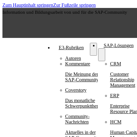
Zum Hauptinhalt springen
Zur Fußzeile springen
Information und Bildungsarbeit von und für die SAP-Community
SAP-Lösungen
E3-Rubriken
Autoren
Kommentare
CRM
Die Meinung der
Customer
SAP-Community
Relationship
Management
Coverstory
ERP
Das monatliche
Schwerpunktthema
Enterprise
Resource Pla
Community-
Nachrichten
HCM
Aktuelles in der
Human Capit