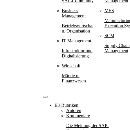
SAP-Community
Management
Business
MES
Management
Manufacturin
Betriebswirtschaft
Execution Sy
u. Organisation
SCM
IT Management
Supply Chain
Infrastruktur und
Management
Digitalisierung
Wirtschaft
Märkte u.
Finanzwesen
E3-Rubriken
Autoren
Kommentare
Die Meinung der SAP-