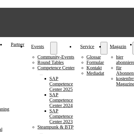
Partner
Events
Service
Magazin
Community-Events
Glossar
hier
Round Tables
Formulare
abonnier
Competence Center
Kontakt
für
Mediadaten
Abonnen
SAP
kostenfre
Competence
Magazin
Center 2025
SAP
Competence
Center 2024
nning
SAP
Competence
Center 2023
Steampunk & BTP
al