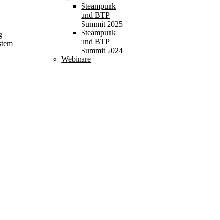
Steampunk
und BTP
Summit 2025
Steampunk
g
und BTP
stem
Summit 2024
Webinare