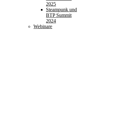
2025
Steampunk und
BTP Summit
2024
Webinare