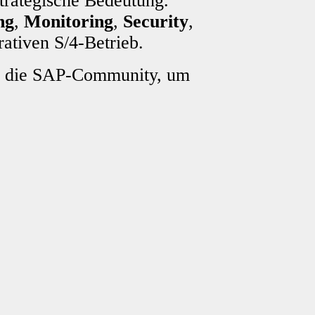
rategische Bedeutung.
ng
,
Monitoring
,
Security
,
rativen S/4-Betrieb.
ür die SAP-Community, um