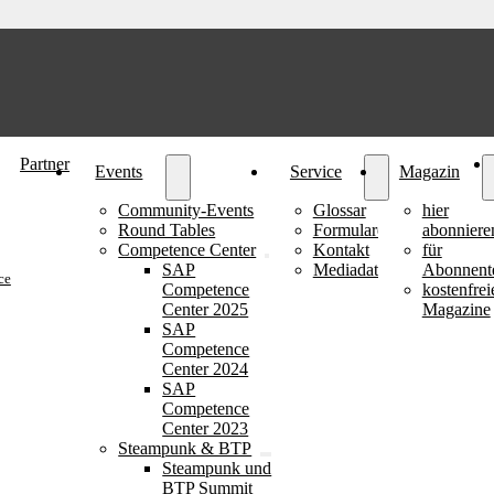
Partner
Events
Service
Magazin
Community-Events
Glossar
hier
Round Tables
Formulare
abonniere
Competence Center
Kontakt
für
SAP
Mediadaten
Abonnent
ce
Competence
kostenfrei
Center 2025
Magazine
SAP
Competence
Center 2024
SAP
Competence
Center 2023
Steampunk & BTP
Steampunk und
BTP Summit