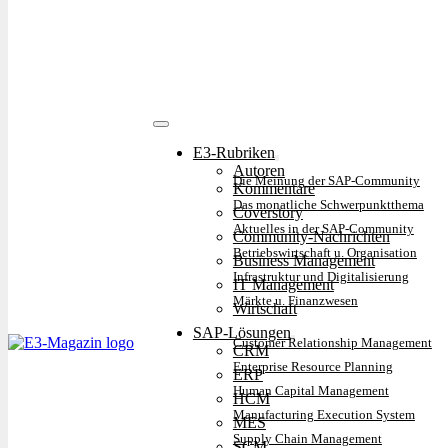
E3-Rubriken
Autoren
Die Meinung der SAP-Community
Kommentare
Das monatliche Schwerpunktthema
Coverstory
Aktuelles in der SAP-Community
Community-Nachrichten
Betriebswirtschaft u. Organisation
Business Management
Infrastruktur und Digitalisierung
IT Management
Märkte u. Finanzwesen
Wirtschaft
SAP-Lösungen
Customer Relationship Management
CRM
Enterprise Resource Planning
ERP
Human Capital Management
HCM
Manufacturing Execution System
MES
Supply Chain Management
SCM