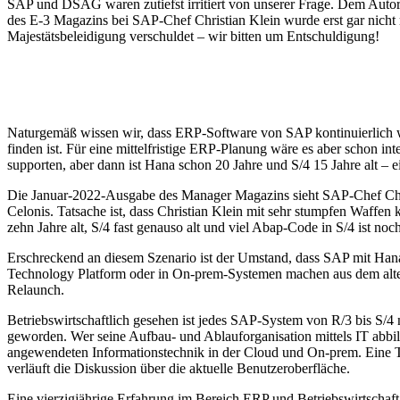
SAP und DSAG waren zutiefst irritiert von unserer Frage. Dem Auto
des E-3 Magazins bei SAP-Chef Christian Klein wurde erst gar nicht 
Majestätsbeleidigung verschuldet – wir bitten um Entschuldigung!
Naturgemäß wissen wir, dass ERP-Software von SAP kontinuierlich we
finden ist. Für eine mittelfristige ERP-Planung wäre es aber schon i
supporten, aber dann ist Hana schon 20 Jahre und S/4 15 Jahre alt – e
Die Januar-2022-Ausgabe des Manager Magazins sieht SAP-Chef Chri
Celonis. Tatsache ist, dass Christian Klein mit sehr stumpfen Waffen
zehn Jahre alt, S/4 fast genauso alt und viel Abap-Code in S/4 ist noc
Erschreckend an diesem Szenario ist der Umstand, dass SAP mit Hana 
Technology Platform oder in On-prem-Systemen machen aus dem alte
Relaunch.
Betriebswirtschaftlich gesehen ist jedes SAP-System von R/3 bis S/
geworden. Wer seine Aufbau- und Ablauforganisation mittels IT abbil
angewendeten Informationstechnik in der Cloud und On-prem. Eine T
verläuft die Diskussion über die aktuelle Benutzeroberfläche.
Eine vierzigjährige Erfahrung im Bereich ERP und Betriebswirtscha