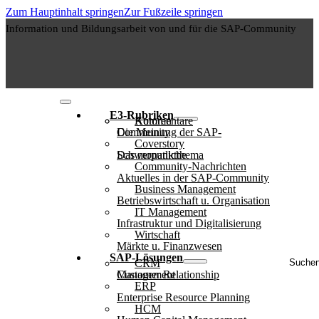
Zum Hauptinhalt springen
Zur Fußzeile springen
Information und Bildungsarbeit von und für die SAP-Community
E3-Rubriken
Autoren
Kommentare
Die Meinung der SAP-Community
Coverstory
Das monatliche Schwerpunktthema
Community-Nachrichten
Aktuelles in der SAP-Community
Business Management
Betriebswirtschaft u. Organisation
IT Management
Infrastruktur und Digitalisierung
Wirtschaft
Märkte u. Finanzwesen
Suche
SAP-Lösungen
CRM
..
Customer Relationship Management
ERP
Enterprise Resource Planning
HCM