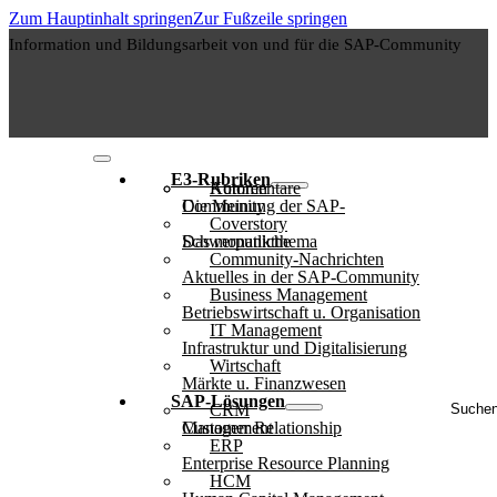
Zum Hauptinhalt springen
Zur Fußzeile springen
Information und Bildungsarbeit von und für die SAP-Community
E3-Rubriken
Autoren
Kommentare
Die Meinung der SAP-Community
Coverstory
Das monatliche Schwerpunktthema
Community-Nachrichten
Aktuelles in der SAP-Community
Business Management
Betriebswirtschaft u. Organisation
IT Management
Infrastruktur und Digitalisierung
Wirtschaft
Märkte u. Finanzwesen
Suche
SAP-Lösungen
CRM
..
Customer Relationship Management
ERP
Enterprise Resource Planning
HCM