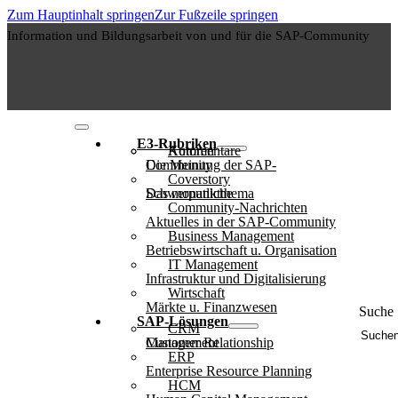
Zum Hauptinhalt springen
Zur Fußzeile springen
Information und Bildungsarbeit von und für die SAP-Community
E3-Rubriken
Autoren
Kommentare
Die Meinung der SAP-Community
Coverstory
Das monatliche Schwerpunktthema
Community-Nachrichten
Aktuelles in der SAP-Community
Business Management
Betriebswirtschaft u. Organisation
IT Management
Infrastruktur und Digitalisierung
Wirtschaft
Märkte u. Finanzwesen
Suche 
SAP-Lösungen
CRM
Customer Relationship Management
ERP
Enterprise Resource Planning
HCM