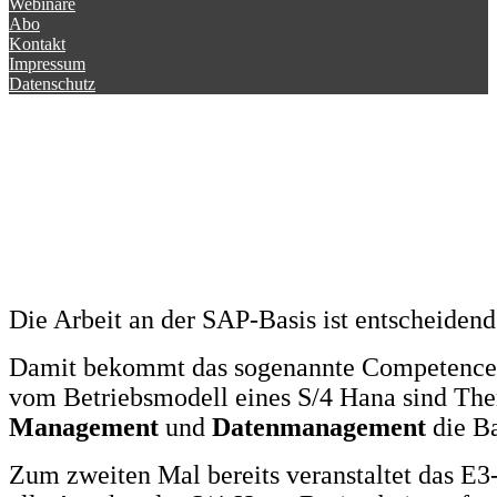
Webinare
Abo
Kontakt
Impressum
Datenschutz
Die Arbeit an der SAP-Basis ist entscheidend
Damit bekommt das sogenannte Competence 
vom Betriebsmodell eines S/4 Hana sind T
Management
und
Datenmanagement
die Ba
Zum zweiten Mal bereits veranstaltet das E