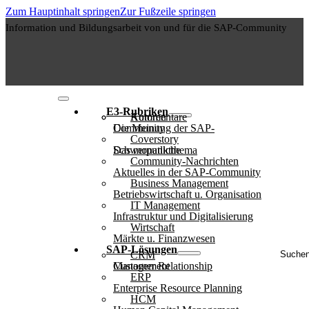
Zum Hauptinhalt springen
Zur Fußzeile springen
Information und Bildungsarbeit von und für die SAP-Community
E3-Rubriken
Autoren
Kommentare
Die Meinung der SAP-Community
Coverstory
Das monatliche Schwerpunktthema
Community-Nachrichten
Aktuelles in der SAP-Community
Business Management
Betriebswirtschaft u. Organisation
IT Management
Infrastruktur und Digitalisierung
Wirtschaft
Märkte u. Finanzwesen
Suche
SAP-Lösungen
CRM
..
Customer Relationship Management
ERP
Enterprise Resource Planning
HCM