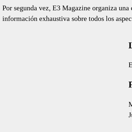
Por segunda vez, E3 Magazine organiza una 
información exhaustiva sobre todos los aspec
E
M
J