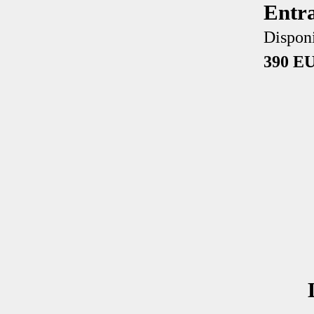
Entr
Disponi
390 E