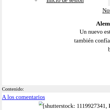
Inicio de sesión
No
Alem
Un nuevo es
también confía
Contenido:
A los comentarios