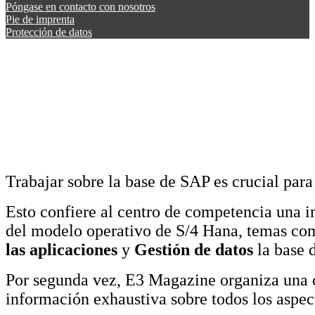
Póngase en contacto con nosotros
Pie de imprenta
Protección de datos
Trabajar sobre la base de SAP es crucial para
Esto confiere al centro de competencia una i
del modelo operativo de S/4 Hana, temas c
las aplicaciones
y
Gestión de datos
la base d
Por segunda vez, E3 Magazine organiza una 
información exhaustiva sobre todos los aspec