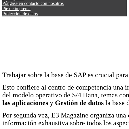
Póngase en contacto con nosotros
Pie de imprenta
Protección de datos
Trabajar sobre la base de SAP es crucial para
Esto confiere al centro de competencia una i
del modelo operativo de S/4 Hana, temas c
las aplicaciones
y
Gestión de datos
la base d
Por segunda vez, E3 Magazine organiza una 
información exhaustiva sobre todos los aspec