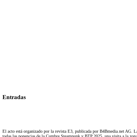
Entradas
El acto está organizado por la revista E3, publicada por B4Bmedia.net AG. La
todas las ponencias de la Cumbre Steampunk y BTP 2025, una visita a la zona d