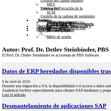
Gestión del capital humano
MES
Sistema de Ejecución de la Fabricación
SCM
Gestión de la cadena de suministro
Socio
Eventos
Actos comunitarios
Mesas redondas
Centro de competencias
Steampunk y BTP
Centro de Competencia SAP 2025
Centro de Competencia SAP 2024
Centro de Competencia SAP 2023
Servicio
Seminarios en línea
Cumbre Steampunk y BTP 2025
Cumbre Steampunk y BTP 2024
Revista
Póngase en contacto con nosotros
Glosario
Formularios
Kit de medios
Boletín
suscríbase aquí
para abonados
Revistas gratuitas
Inicio de sesión
Autor: Prof. Dr. Detlev Steinbinder, PBS
El Prof. Dr. Detlev Steinbinder es accionista de PBS Software.
Datos de ERP heredados disponibles tras
9 de abril de 2020
Durante una migración a S/4, la disponibilidad o el acceso a datos an
Analytical Archive especialmente para clientes SAP medianos y pequ
Leer el artículo
Desmantelamiento de aplicaciones SAP