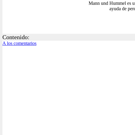
Mann und Hummel es un p
ayuda de perc
Contenido:
A los comentarios