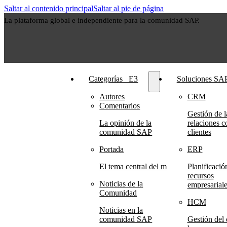
Saltar al contenido principal
Saltar al pie de página
La plataforma global e independiente para la comunidad SAP.
Categorías⠀E3
Soluciones SA
Autores
CRM
Comentarios
Gestión de l
La opinión de la
relaciones c
comunidad SAP
clientes
Portada
ERP
El tema central del mes
Planificació
recursos
Noticias de la
empresariale
Comunidad
HCM
Noticias en la
comunidad SAP
Gestión del 