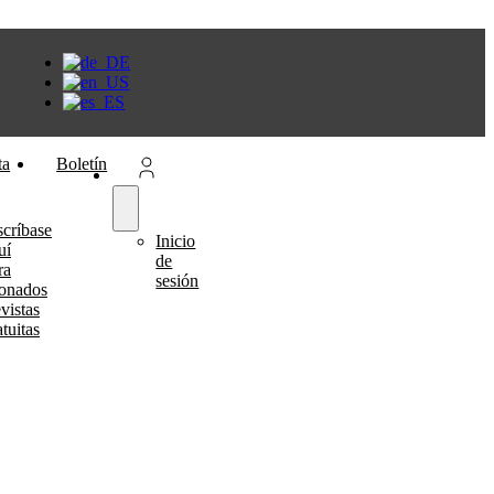
ta
Boletín
scríbase
Inicio
uí
de
ra
sesión
onados
vistas
atuitas