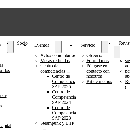
Socio
Revis
P
Eventos
Servicio
Actos comunitarios
Glosario
Mesas redondas
Formularios
su
as
Centro de
Póngase en
aq
on los
competencias
contacto con
pa
Centro de
nosotros
ab
Competencia
Kit de medios
Re
SAP 2025
gr
Centro de
n de
Competencia
SAP 2024
s
Centro de
Competencia
SAP 2023
Steampunk y BTP
capital