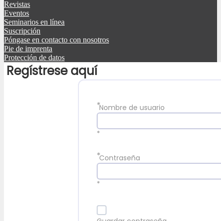
Revistas
Eventos
Seminarios en línea
Suscripción
Póngase en contacto con nosotros
Pie de imprenta
Protección de datos
Regístrese aquí
*
Nombre de usuario
*
*
Contraseña
*
Guardar contraseña