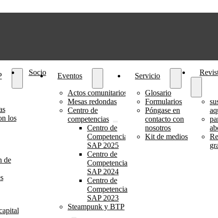
Socio
Revis
P
Eventos
Servicio
Actos comunitarios
Glosario
Mesas redondas
Formularios
su
as
Centro de
Póngase en
aq
on los
competencias
contacto con
pa
Centro de
nosotros
ab
Competencia
Kit de medios
Re
SAP 2025
gr
Centro de
n de
Competencia
SAP 2024
s
Centro de
Competencia
SAP 2023
Steampunk y BTP
capital