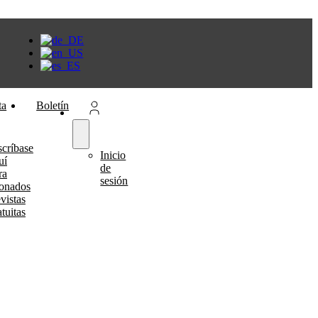
ta
Boletín
scríbase
Inicio
uí
de
ra
sesión
onados
vistas
atuitas