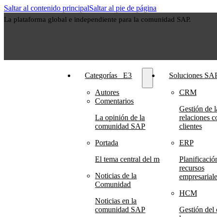
Saltar al contenido principal
Saltar al pie de página
La plataforma global e independiente para la comunidad SAP.
Categorías⠀E3
Soluciones SA
Autores
CRM
Comentarios
Gestión de l
La opinión de la
relaciones c
comunidad SAP
clientes
Portada
ERP
El tema central del mes
Planificació
recursos
Noticias de la
empresariale
Comunidad
HCM
Noticias en la
comunidad SAP
Gestión del 