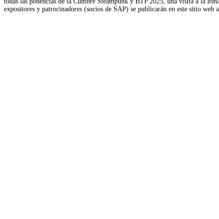
todas las ponencias de la Cumbre Steampunk y BTP 2025, una visita a la zona d
expositores y patrocinadores (socios de SAP) se publicarán en este sitio web 