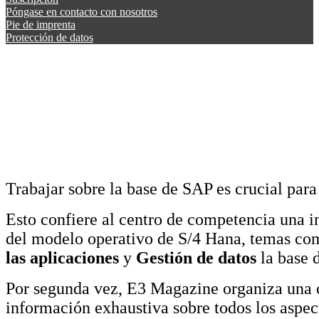
Póngase en contacto con nosotros
Pie de imprenta
Protección de datos
Trabajar sobre la base de SAP es crucial para
Esto confiere al centro de competencia una i
del modelo operativo de S/4 Hana, temas c
las aplicaciones
y
Gestión de datos
la base d
Por segunda vez, E3 Magazine organiza una 
información exhaustiva sobre todos los aspec