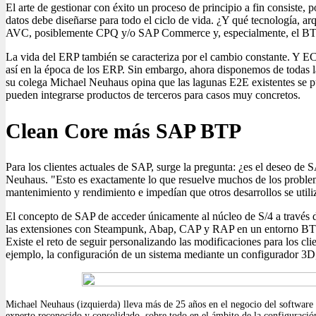
El arte de gestionar con éxito un proceso de principio a fin consiste
datos debe diseñarse para todo el ciclo de vida. ¿Y qué tecnología, a
AVC, posiblemente CPQ y/o SAP Commerce y, especialmente, el BT
La vida del ERP también se caracteriza por el cambio constante. Y EC
así en la época de los ERP. Sin embargo, ahora disponemos de todas 
su colega Michael Neuhaus opina que las lagunas E2E existentes se p
pueden integrarse productos de terceros para casos muy concretos.
Clean Core más SAP BTP
Para los clientes actuales de SAP, surge la pregunta: ¿es el deseo d
Neuhaus. "Esto es exactamente lo que resuelve muchos de los proble
mantenimiento y rendimiento e impedían que otros desarrollos se utiliz
El concepto de SAP de acceder únicamente al núcleo de S/4 a través 
las extensiones con Steampunk, Abap, CAP y RAP en un entorno BTP, 
Existe el reto de seguir personalizando las modificaciones para los c
ejemplo, la configuración de un sistema mediante un configurador 3D
Michael Neuhaus (izquierda) lleva más de 25 años en el negocio del software
experto reconocido y consolidado, sobre todo en el ámbito de la configuració