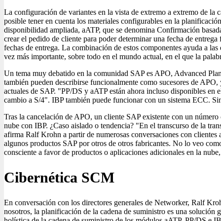
La configuración de variantes en la vista de extremo a extremo de l
posible tener en cuenta los materiales configurables en la planificac
disponibilidad ampliada, aATP, que se denomina Confirmación basada e
crear el pedido de cliente para poder determinar una fecha de entrega
fechas de entrega. La combinación de estos componentes ayuda a las em
vez más importante, sobre todo en el mundo actual, en el que la palab
Un tema muy debatido en la comunidad SAP es APO, Advanced Plann
también pueden describirse funcionalmente como sucesores de APO, y
actuales de SAP. "PP/DS y aATP están ahora incluso disponibles en 
cambio a S/4". IBP también puede funcionar con un sistema ECC. Sin 
Tras la cancelación de APO, un cliente SAP existente con un número d
nube con IBP. ¿Caso aislado o tendencia? "En el transcurso de la tra
afirma Ralf Krohn a partir de numerosas conversaciones con clientes a
algunos productos SAP por otros de otros fabricantes. No lo veo com
consciente a favor de productos o aplicaciones adicionales en la nub
Cibernética SCM
En conversación con los directores generales de Networker, Ralf Kroh
nosotros, la planificación de la cadena de suministro es una solució
holística de la cadena de suministro de los módulos aATP, PP/DS e I