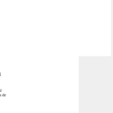
a
l
s de