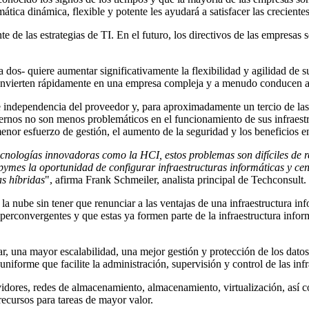
ática dinámica, flexible y potente les ayudará a satisfacer las crecient
e las estrategias de TI. En el futuro, los directivos de las empresas s
a dos- quiere aumentar significativamente la flexibilidad y agilidad de s
convierten rápidamente en una empresa compleja y a menudo conducen a 
 de independencia del proveedor y, para aproximadamente un tercio de las
ernos no son menos problemáticos en el funcionamiento de sus infraestru
el menor esfuerzo de gestión, el aumento de la seguridad y los beneficios
ecnologías innovadoras como la HCI, estos problemas son difíciles de r
 pymes la oportunidad de configurar infraestructuras informáticas y cen
as híbridas
", afirma Frank Schmeiler, analista principal de Techconsult.
 la nube sin tener que renunciar a las ventajas de una infraestructura in
hiperconvergentes y que estas ya formen parte de la infraestructura infor
ar, una mayor escalabilidad, una mejor gestión y protección de los datos
uniforme que facilite la administración, supervisión y control de las inf
vidores, redes de almacenamiento, almacenamiento, virtualización, así c
recursos para tareas de mayor valor.