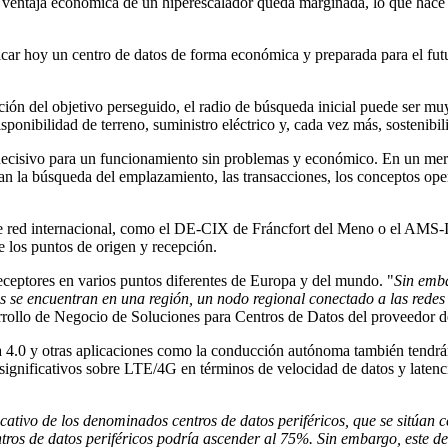
a ventaja económica de un hiperescalador queda marginada, lo que hace 
icar hoy un centro de datos de forma económica y preparada para el futu
ón del objetivo perseguido, el radio de búsqueda inicial puede ser muy 
ponibilidad de terreno, suministro eléctrico y, cada vez más, sostenibil
 decisivo para un funcionamiento sin problemas y económico. En un mer
n la búsqueda del emplazamiento, las transacciones, los conceptos opera
de red internacional, como el DE-CIX de Fráncfort del Meno o el AMS-
re los puntos de origen y recepción.
receptores en varios puntos diferentes de Europa y del mundo. "
Sin emba
os se encuentran en una región, un nodo regional conectado a las redes
rrollo de Negocio de Soluciones para Centros de Datos del proveedor d
a 4.0 y otras aplicaciones como la conducción autónoma también tendrán 
significativos sobre LTE/4G en términos de velocidad de datos y latenci
ativo de los denominados centros de datos periféricos, que se sitúan c
os de datos periféricos podría ascender al 75%. Sin embargo, este des