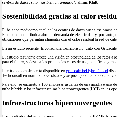
centros de datos, sino más bien un añadido
", afirma Klaft.
Sostenibilidad gracias al calor residu
El balance medioambiental de los centros de datos puede mejorarse no 
Esto puede contribuir a ahorrar demanda de electricidad y, por tanto, 
ubicaciones que permitan alimentar con el calor residual la red de cale
En un estudio reciente, la consultora Techconsult, junto con Gridscal
El estudio resultante ofrece una visión en profundidad de los retos a 
para el futuro, y destaca los principales casos de uso, beneficios y mo
El estudio completo está disponible en
gridscale.io/HybridCloud
dispo
Techconsult en nombre de Gridscale y se produjo en colaboración con
Para ello, se encuestó a 150 empresas usuarias de una amplia gama de
nube híbrida y las infraestructuras hiperconvergentes (HCI) en las op
Infraestructuras hiperconvergentes
Los resultados del estudio muestran claramente que las PYME han rec