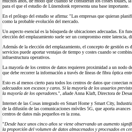
muchos años, de modo que cuando se consideran los costes totales, l
para el que el estudio de Lünendonk representa una base importante.
En el prólogo del estudio se afirma: "Las empresas que quieran planif
como la probable evolución del mercado.
Un aspecto esencial es la búsqueda de ubicaciones adecuadas. En funci
elección del emplazamiento suele ser un compromiso entre latencia, dis
Además de la elección del emplazamiento, el concepto de gestión es
servicios puede aportar ventajas de tiempo y costes cuando se combina
infraestructura operativos.
La mayoría de los centros de datos requieren proximidad a un nodo 
que debe recorrer la información a través de líneas de fibra óptica ent
Esto es al menos cierto para todos los centros de datos que conectan 
adecuados son escasos y caros. Si la mayoría de los usuarios previst
la mayoría de los operadores.
", añade Anna Klaft, Directora de Desa
Internet de las Cosas integrado en Smart Home y Smart City, Industri
de la difusión de las comunicaciones móviles 5G, que aporta avances 
centros de datos más pequeños en la zona.
"
Desde hace unos cinco años se viene observando un aumento signific
la proporción del volumen de datos almacenados y procesados en centr