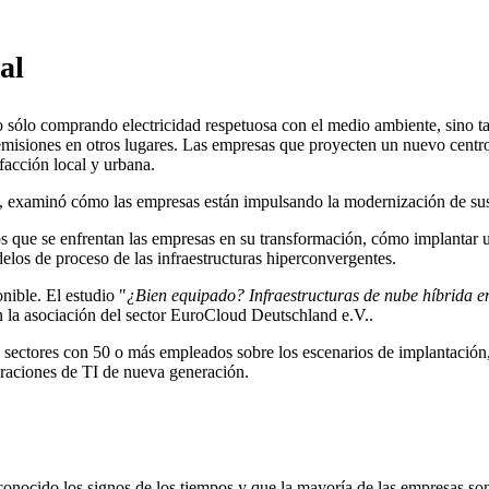
al
sólo comprando electricidad respetuosa con el medio ambiente, sino tam
emisiones en otros lugares. Las empresas que proyecten un nuevo centro 
facción local y urbana.
e, examinó cómo las empresas están impulsando la modernización de sus 
los que se enfrentan las empresas en su transformación, cómo implantar 
delos de proceso de las infraestructuras hiperconvergentes.
nible. El estudio "
¿Bien equipado? Infraestructuras de nube híbrida
 la asociación del sector EuroCloud Deutschland e.V..
 sectores con 50 o más empleados sobre los escenarios de implantación, 
eraciones de TI de nueva generación.
onocido los signos de los tiempos y que la mayoría de las empresas son