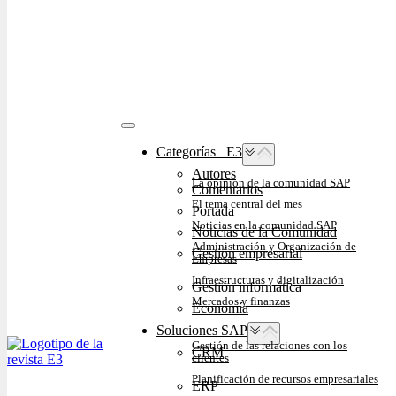
Categorías⠀E3
Autores
La opinión de la comunidad SAP
Comentarios
El tema central del mes
Portada
Noticias en la comunidad SAP
Noticias de la Comunidad
Administración y Organización de
Gestión empresarial
Empresas
Infraestructuras y digitalización
Gestión informática
Mercados y finanzas
Economía
Soluciones SAP
Gestión de las relaciones con los
CRM
clientes
Planificación de recursos empresariales
ERP