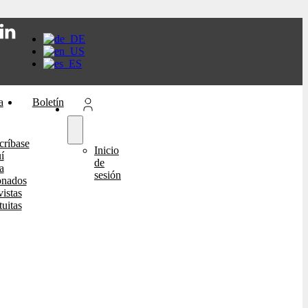
a
Boletín
críbase
Inicio
í
de
a
sesión
onados
istas
tuitas