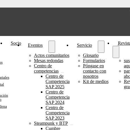
Socio
Revist
Eventos
Servicio
Actos comunitarios
Glosario
Mesas redondas
Formularios
sus
os
Centro de
Póngase en
aqu
competencias
contacto con
par
Centro de
nosotros
ab
riales
Competencia
Kit de medios
Rev
tal
SAP 2025
gra
Centro de
ución
Competencia
n
SAP 2024
adena
Centro de
Competencia
SAP 2023
Steampunk y BTP
Cumbre