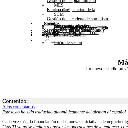
Gestión del capital humano
MES
Sistema de Ejecución de la Fabricación
SCM
Gestión de la cadena de suministro
Socio
Eventos
Actos comunitarios
Mesas redondas
Centro de competencias
Steampunk y BTP
Centro de Competencia SAP 2025
Centro de Competencia SAP 2024
Centro de Competencia SAP 2023
Servicio
Seminarios en línea
Cumbre Steampunk y BTP 2025
Cumbre Steampunk y BTP 2024
Revista
Póngase en contacto con nosotros
Glosario
Formularios
Kit de medios
Boletín
suscríbase aquí
para abonados
Revistas gratuitas
Inicio de sesión
Más
Un nuevo estudio prevé
Contenido:
A los comentarios
Este texto ha sido traducido automáticamente del alemán al español.
Cada vez más, la financiación de las nuevas iniciativas de negocio di
"
Las TI ya no se limitan a apoyar las operaciones de la empresa, co