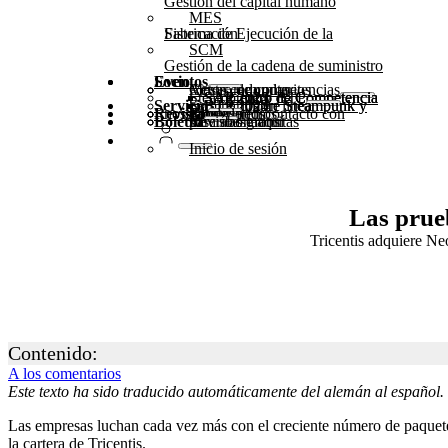
Gestión del capital humano
MES
Sistema de Ejecución de la Fabricación
SCM
Gestión de la cadena de suministro
Socio
Eventos
Actos comunitarios
Mesas redondas
Centro de competencias
Steampunk y BTP
Centro de Competencia SAP 2025
Centro de Competencia SAP 2024
Centro de Competencia SAP 2023
Servicio
Seminarios en línea
Cumbre Steampunk y BTP 2025
Cumbre Steampunk y BTP 2024
Revista
Póngase en contacto con nosotros
Glosario
Formularios
Kit de medios
Boletín
suscríbase aquí
para abonados
Revistas gratuitas
Inicio de sesión
Las prueb
Tricentis adquiere Ne
Contenido:
A los comentarios
Este texto ha sido traducido automáticamente del alemán al español.
Las empresas luchan cada vez más con el creciente número de paquetes
la cartera de Tricentis.