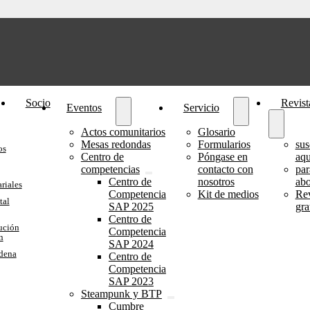
Socio
Revist
Eventos
Servicio
Actos comunitarios
Glosario
Mesas redondas
Formularios
sus
os
Centro de
Póngase en
aqu
competencias
contacto con
par
Centro de
nosotros
ab
riales
Competencia
Kit de medios
Rev
tal
SAP 2025
gra
Centro de
ución
Competencia
n
SAP 2024
adena
Centro de
Competencia
SAP 2023
Steampunk y BTP
Cumbre