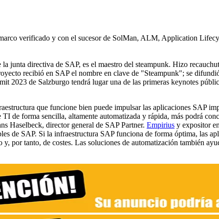
marco verificado y con el sucesor de SolMan, ALM, Application Lifec
 la junta directiva de SAP, es el maestro del steampunk. Hizo recauchu
royecto recibió en SAP el nombre en clave de "Steampunk"; se difundi
023 de Salzburgo tendrá lugar una de las primeras keynotes pública
raestructura que funcione bien puede impulsar las aplicaciones SAP imp
 de TI de forma sencilla, altamente automatizada y rápida, más podrá con
Hans Haselbeck, director general de SAP Partner.
Empirius
y expositor e
es de SAP. Si la infraestructura SAP funciona de forma óptima, las apl
 y, por tanto, de costes. Las soluciones de automatización también ayu