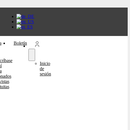
a
Boletín
críbase
Inicio
í
de
a
sesión
onados
istas
tuitas