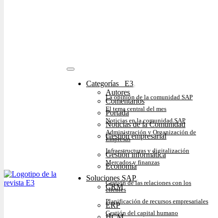
Categorías⠀E3
Autores
La opinión de la comunidad SAP
Comentarios
El tema central del mes
Portada
Noticias en la comunidad SAP
Noticias de la Comunidad
Administración y Organización de
Gestión empresarial
Empresas
Infraestructuras y digitalización
Gestión informática
Mercados y finanzas
Economía
Soluciones SAP
Gestión de las relaciones con los
CRM
clientes
Planificación de recursos empresariales
ERP
Gestión del capital humano
HCM