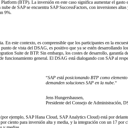
latform (BTP). La inversión en este caso significa aumentar el gasto en
la nube de SAP se encuentra SAP SuccessFactors, con inversiones altas y
 un 9%.
. En este contexto, es comprensible que los participantes en la encuest
unto de vista del DSAG, es positivo que ya se estén desarrollando los
egration Suite de BTP. Sin embargo, los costes de desarrollo, garantía de 
es de funcionamiento general. El DSAG está dialogando con SAP al respe
“
SAP está posicionando BTP como elemento ce
demanden soluciones SAP en la nube.
“
Jens Hungershausen,
Presidente del Consejo de Administración,
a (por ejemplo, SAP Hana Cloud, SAP Analytics Cloud) está por delante 
por ciento para inversión alta y media, y la integración con un 17 por c
as y medias.