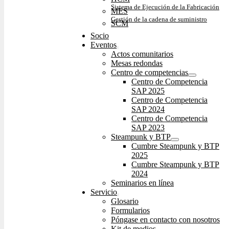
Sistema de Ejecución de la Fabricación
MES
Gestión de la cadena de suministro
SCM
Socio
Eventos
Actos comunitarios
Mesas redondas
Centro de competencias
Centro de Competencia
SAP 2025
Centro de Competencia
SAP 2024
Centro de Competencia
SAP 2023
Steampunk y BTP
Cumbre Steampunk y BTP
2025
Cumbre Steampunk y BTP
2024
Seminarios en línea
Servicio
Glosario
Formularios
Póngase en contacto con nosotros
Kit de medios