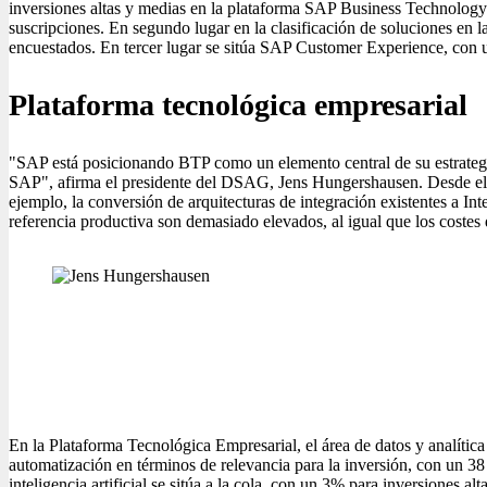
inversiones altas y medias en la plataforma SAP Business Technology P
suscripciones. En segundo lugar en la clasificación de soluciones en 
encuestados. En tercer lugar se sitúa SAP Customer Experience, con
Plataforma tecnológica empresarial
"SAP está posicionando BTP como un elemento central de su estrategia
SAP", afirma el presidente del DSAG, Jens Hungershausen. Desde el p
ejemplo, la conversión de arquitecturas de integración existentes a Int
referencia productiva son demasiado elevados, al igual que los cost
En la Plataforma Tecnológica Empresarial, el área de datos y analític
automatización en términos de relevancia para la inversión, con un 38 
inteligencia artificial se sitúa a la cola, con un 3% para inversiones alt