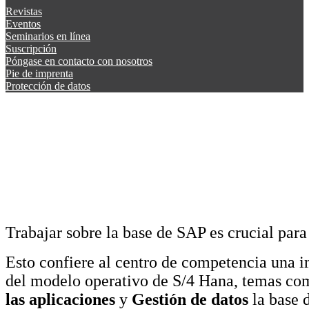
Revistas
Eventos
Seminarios en línea
Suscripción
Póngase en contacto con nosotros
Pie de imprenta
Protección de datos
Trabajar sobre la base de SAP es crucial para
Esto confiere al centro de competencia una i
del modelo operativo de S/4 Hana, temas c
las aplicaciones
y
Gestión de datos
la base d