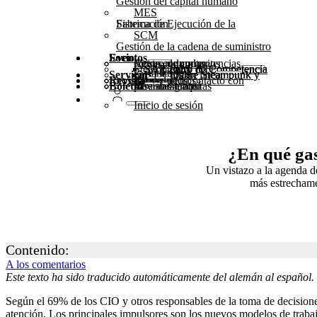
Gestión del capital humano
MES
Sistema de Ejecución de la Fabricación
SCM
Gestión de la cadena de suministro
Socio
Eventos
Actos comunitarios
Mesas redondas
Centro de competencias
Steampunk y BTP
Centro de Competencia SAP 2025
Centro de Competencia SAP 2024
Centro de Competencia SAP 2023
Servicio
Seminarios en línea
Cumbre Steampunk y BTP 2025
Cumbre Steampunk y BTP 2024
Revista
Póngase en contacto con nosotros
Glosario
Formularios
Kit de medios
Boletín
suscríbase aquí
para abonados
Revistas gratuitas
Inicio de sesión
¿En qué gas
Un vistazo a la agenda d
más estrechamen
Contenido:
A los comentarios
Este texto ha sido traducido automáticamente del alemán al español.
Según el 69% de los CIO y otros responsables de la toma de decisione
atención. Los principales impulsores son los nuevos modelos de trabajo