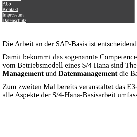
1. März 2017
Mit der Datenbank Hana hat SAP eine neue Dimension geschaffen hin
Beitrag lesen
Überbringer transparenter Nachrichten
1. März 2017
Transparenz ist für den Fachbereich notwendig: Er will informiert s
War ein Versand aus SAP erfolgreich, benötigt man eine sichere Info
Beitrag lesen
Indirekte Nutzung im SAP-Ecosystem
1. März 2017
Unter dem Motto „Where Science meets Business“ trafen sich im Nove
Partnerlösungen im SAP-Ecosystem.
Beitrag lesen
Digitales App-Ökosystem im Unternehm
1. März 2017
Die SAP-Anwendungslandschaft verändert sich rapide. Neben den kl