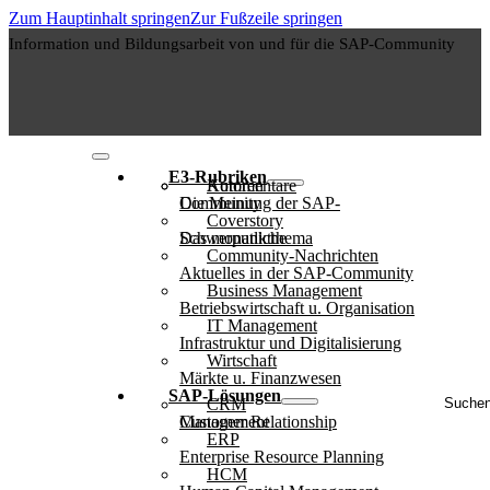
Zum Hauptinhalt springen
Zur Fußzeile springen
Information und Bildungsarbeit von und für die SAP-Community
E3-Rubriken
Autoren
Kommentare
Die Meinung der SAP-Community
Coverstory
Das monatliche Schwerpunktthema
Community-Nachrichten
Aktuelles in der SAP-Community
Business Management
Betriebswirtschaft u. Organisation
IT Management
Infrastruktur und Digitalisierung
Wirtschaft
Märkte u. Finanzwesen
Suche
SAP-Lösungen
CRM
..
Customer Relationship Management
ERP
Enterprise Resource Planning
HCM