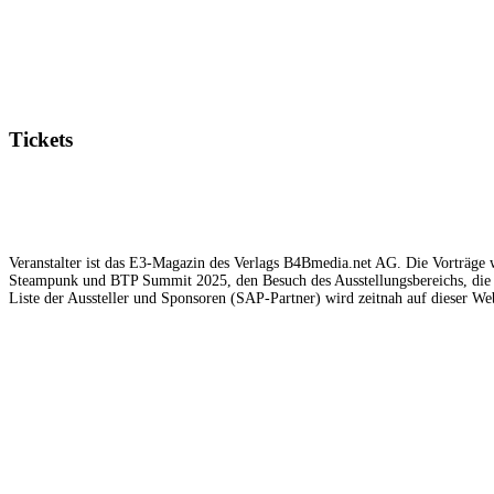
Big Data stellt IT-Verantwortliche vor die Herausforderung, ihre An
zusätzlich zum Tagesgeschäft. Mit Big Data for IT lassen sich neue T
Beitrag lesen
S/4 braucht Zeit und Argumente
1. März 2017
2025 ist Schluss mit der SAP Business Suite, der ERP-Lösung von SAP
SAP-Technik-Vorstand Bernd Leukert zugeben. Er setzt auf die SAP-Pa
Beitrag lesen
Planungslücken überbrücken
1. März 2017
Lücken im Informations- und Planungsprozess verursachen häufig ei
ihre Organisation nicht rechtzeitig mit den aktuellen Planungsdaten ve
Beitrag lesen
OpenStack: Raus aus den Kinderschuhen
1. März 2017
OpenStack ist reif für den Einsatz in großen Unternehmen. Vorbei sin