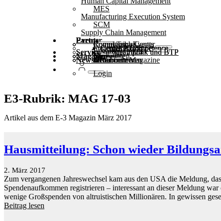
Human Capital Management
MES
Manufacturing Execution System
SCM
Supply Chain Management
Partner
Events
Community-Events
Round Tables
Competence Center
Steampunk & BTP
SAP Competence Center 2025
SAP Competence Center 2024
SAP Competence Center 2023
Service
Webinare
Steampunk und BTP Summit 2025
Steampunk und BTP Summit 2024
Magazin
Glossar
Formulare
Kontakt
Mediadaten
Newsletter
hier abonnieren
für Abonnenten
kostenfreie Magazine
Login
E3-Rubrik: MAG 17-03
Artikel aus dem E-3 Magazin März 2017
Hausmitteilung: Schon wieder Bildungsa
2. März 2017
Zum vergangenen Jahreswechsel kam aus den USA die Meldung, dass 
Spendenaufkommen registrieren – interessant an dieser Meldung war 
wenige Großspenden von altruistischen Millionären. In gewissen ges
Beitrag lesen