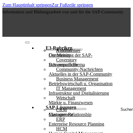
Zum Hauptinhalt springen
Zur Fußzeile springen
Information und Bildungsarbeit von und für die SAP-Community
E3-Rubriken
Autoren
Kommentare
Die Meinung der SAP-Community
Coverstory
Das monatliche Schwerpunktthema
Community-Nachrichten
Aktuelles in der SAP-Community
Business Management
Betriebswirtschaft u. Organisation
IT Management
Infrastruktur und Digitalisierung
Wirtschaft
Märkte u. Finanzwesen
Suche
SAP-Lösungen
CRM
..
Customer Relationship Management
ERP
Enterprise Resource Planning
HCM