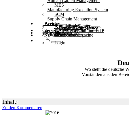
Human Capital Management
MES
Manufacturing Execution System
SCM
Supply Chain Management
Partner
Events
Community-Events
Round Tables
Competence Center
Steampunk & BTP
SAP Competence Center 2025
SAP Competence Center 2024
SAP Competence Center 2023
Service
Webinare
Steampunk und BTP Summit 2025
Steampunk und BTP Summit 2024
Magazin
Glossar
Formulare
Kontakt
Mediadaten
Newsletter
hier abonnieren
für Abonnenten
kostenfreie Magazine
Login
Deu
Wo steht die deutsche W
Vorständen aus den Berei
Inhalt:
Zu den Kommentaren