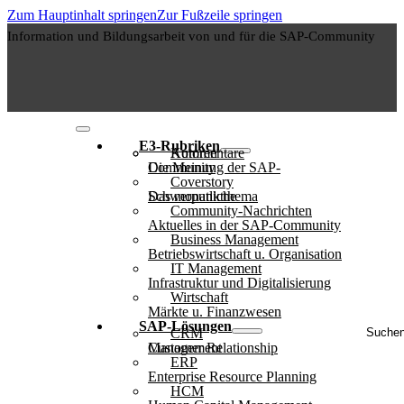
Zum Hauptinhalt springen
Zur Fußzeile springen
Information und Bildungsarbeit von und für die SAP-Community
E3-Rubriken
Autoren
Kommentare
Die Meinung der SAP-Community
Coverstory
Das monatliche Schwerpunktthema
Community-Nachrichten
Aktuelles in der SAP-Community
Business Management
Betriebswirtschaft u. Organisation
IT Management
Infrastruktur und Digitalisierung
Wirtschaft
Märkte u. Finanzwesen
Suche
SAP-Lösungen
CRM
..
Customer Relationship Management
ERP
Enterprise Resource Planning
HCM