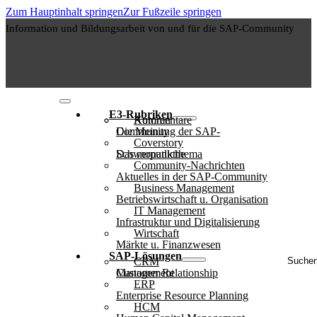
Zum Hauptinhalt springen
Zur Fußzeile springen
Information und Bildungsarbeit von und für die SAP-Community
E3-Rubriken
Autoren
Kommentare
Die Meinung der SAP-Community
Coverstory
Das monatliche Schwerpunktthema
Community-Nachrichten
Aktuelles in der SAP-Community
Business Management
Betriebswirtschaft u. Organisation
IT Management
Infrastruktur und Digitalisierung
Wirtschaft
Märkte u. Finanzwesen
Suche
SAP-Lösungen
CRM
..
Customer Relationship Management
ERP
Enterprise Resource Planning
HCM