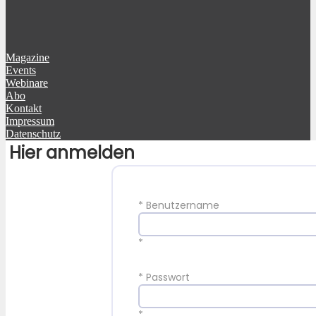
Magazine
Events
Webinare
Abo
Kontakt
Impressum
Datenschutz
Hier anmelden
*
Benutzername
*
*
Passwort
*