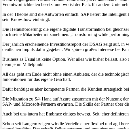
Verantwortlichkeiten besetzt und wo ist der Platz für andere Unter
In der Theorie sind die Antworten einfach. SAP liefert die Intellig
sein Know-how einbringt.
Die Herausforderung: die eigene digitale Transformation bei gleich
noch seine Mitarbeiter mitzunehmen. „Transforming while performing“
Der jährlich erscheinende Investitionsreport der DSAG zeigt auf, in
deutlichen Impuls dafür gegeben. Wir spüren großes Interesse bei Ku
Busi­ness as Usual ist keine Option. Wer alles wie bisher belässt, als
denn je im Mittelpunkt.
All das geht am Ende nicht ohne einen Anbieter, der die technologisch
Innovationen für das eigene Geschäft.
Dafür benötigt es aber kompetente Partner, die Kunden strategisch be
Die Migration zu S/4 Hana auf Azure zusammen mit der Nutzung der S
SAP- und Microsoft-Partnern erwarten. Die Skills der Partner über d
Auch bei uns intern hat Embrace einiges bewegt. Seit jeher definiere
Schon seit Langem zeigen wir die Vorteile einer flexibel und agil 
einmal bestätigt. Das schafft Selbstvertrauen und motiviert uns, noch 