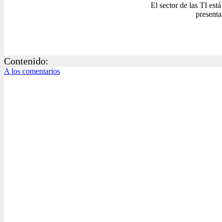
El sector de las TI est
presenta
Contenido:
A los comentarios